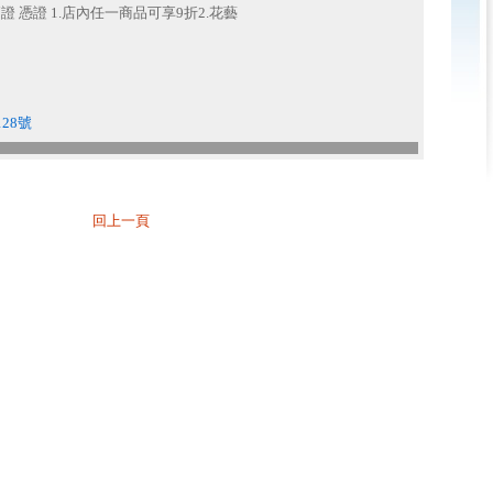
 憑證 1.店內任一商品可享9折2.花藝
28號
回上一頁