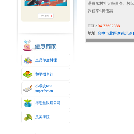
憑員永村社大學員證、教師證
課程享9折優惠
TEL:
04-23602388
地址:
台中市北區進德北路1
皇品印度料理
和平機車行
小瑕疵little
imperfection
得恩堂眼鏡公司
艾美學院